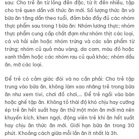
sau: Cho trẻ ăn từ lỏng đến đặc, từ ít đến nhiều, tập
cho trẻ quen dần với thức ăn mới. Số lượng thức ăn và
bữa ăn tăng dần theo tuổi, đảm bảo đầy đủ các nhóm
thực phẩm sau trong 1 bữa ăn: Nhóm lương thực; nhóm
thực phẩm cung cấp chất đạm như nhóm thịt các loại,
cá và hải sản hoặc nhóm trứng và các sản phẩm từ
trứng; nhóm củ quả màu vàng, da cam, màu đỏ hoặc
xanh thẫm hoặc các nhóm rau củ quả khác; nhóm dầu
ăn, mỡ các loại.
Để trẻ có cảm giác đói và no cần phải: Cho trẻ tập
trung vào bữa ăn, không làm xao nhãng trẻ trong bữa
ăn như xem tivi, chơi đồ chơi,… Để trẻ ngồi vào bàn
hoặc ghế tập ăn. Không tỏ thái độ khó chịu hay cưỡng
ép trẻ ăn hết suất hay ăn thử một món ăn mới mà nên
khuyến kích, khen ngợi, động viên trẻ khi ăn hết suất
hay chịu ăn thức ăn mới. Giới hạn bữa ăn trong 30
phút. Khoảng cách giữa mỗi lần ăn ít nhất là 3h.