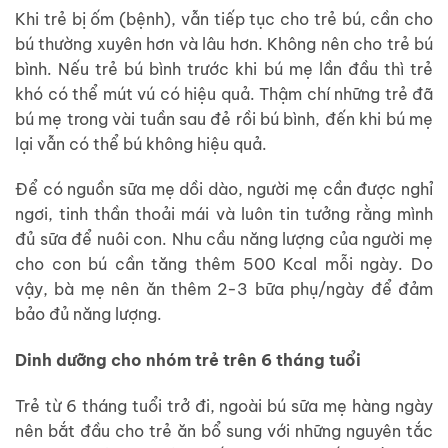
Khi trẻ bị ốm (bệnh), vẫn tiếp tục cho trẻ bú, cần cho
bú thường xuyên hơn và lâu hơn. Không nên cho trẻ bú
bình. Nếu trẻ bú bình trước khi bú mẹ lần đầu thì trẻ
khó có thể mút vú có hiệu quả. Thậm chí những trẻ đã
bú mẹ trong vài tuần sau đẻ rồi bú bình, đến khi bú mẹ
lại vẫn có thể bú không hiệu quả.
Để có nguồn sữa mẹ dồi dào, người mẹ cần được nghỉ
ngơi, tinh thần thoải mái và luôn tin tưởng rằng mình
đủ sữa để nuôi con. Nhu cầu năng lượng của người mẹ
cho con bú cần tăng thêm 500 Kcal mỗi ngày. Do
vậy, bà mẹ nên ăn thêm 2-3 bữa phụ/ngày để đảm
bảo đủ năng lượng.
Dinh dưỡng cho nhóm trẻ trên 6 tháng tuổi
Trẻ từ 6 tháng tuổi trở đi, ngoài bú sữa mẹ hàng ngày
nên bắt đầu cho trẻ ăn bổ sung với những nguyên tắc