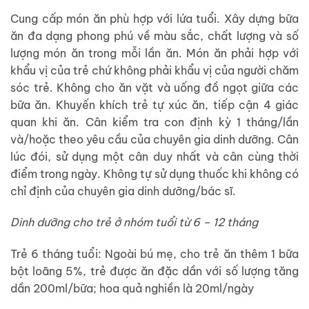
Cung cấp món ăn phù hợp với lứa tuổi. Xây dựng bữa
ăn đa dạng phong phú về màu sắc, chất lượng và số
lượng món ăn trong mỗi lần ăn. Món ăn phải hợp với
khẩu vị của trẻ chứ không phải khẩu vị của người chăm
sóc trẻ. Không cho ăn vặt và uống đồ ngọt giữa các
bữa ăn. Khuyến khích trẻ tự xúc ăn, tiếp cận 4 giác
quan khi ăn. Cân kiểm tra con định kỳ 1 tháng/lần
và/hoặc theo yêu cầu của chuyên gia dinh dưỡng. Cân
lúc đói, sử dụng một cân duy nhất và cân cùng thời
điểm trong ngày. Không tự sử dụng thuốc khi không có
chỉ định của chuyên gia dinh dưỡng/bác sĩ.
Dinh dưỡng cho trẻ ở nhóm tuổi từ 6 – 12 tháng
Trẻ 6 tháng tuổi: Ngoài bú mẹ, cho trẻ ăn thêm 1 bữa
bột loãng 5%, trẻ được ăn đặc dần với số lượng tăng
dần 200ml/bữa; hoa quả nghiền là 20ml/ngày