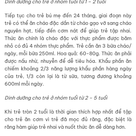
Dinh dưỡng cho trẻ ở nhóm tuổi từ 1 – 2 tuổi
Tiếp tục cho trẻ bú mẹ đến 24 tháng, giai đoạn này
trẻ có thể ăn cháo đặc dần từ cháo gạo vỡ sang cháo
nguyên hạt, tiếp đến cơm nát để giúp trẻ tập nhai.
Thức ăn chính là cháo đặc với thực phẩm được băm
nhỏ có đủ 4 nhóm thực phẩm. Trẻ cần ăn 3 bữa cháo/
ngày, mỗi bữa 250ml. Hoa quả: 60-80g. Thức ăn phải
được nấu nhừ, nhuyễn để dễ tiêu hóa. Khẩu phần ăn
chiếm khoảng 2/3 năng lượng khẩu phần hàng ngày
của trẻ, 1/3 còn lại là từ sữa, tương đương khoảng
600ml mỗi ngày.
Dinh dưỡng cho trẻ ở nhóm tuổi từ 2 – 5 tuổi
Khi trẻ tròn 2 tuổi là thời gian thích hợp nhất để tập
cho trẻ ăn cơm vì trẻ đã mọc đủ răng, đặc biệt là
răng hàm giúp trẻ nhai và nuốt thức ăn dễ dàng hơn.