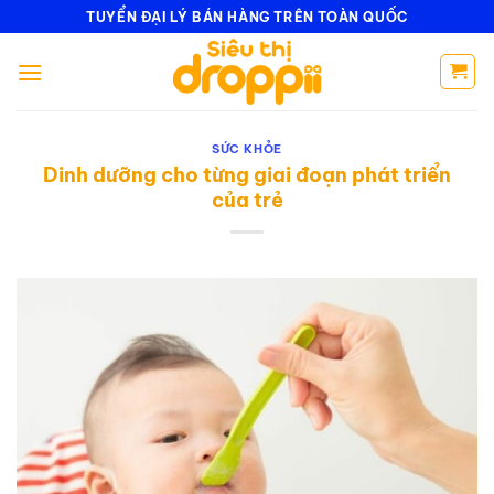
Bỏ
TUYỂN ĐẠI LÝ BÁN HÀNG TRÊN TOÀN QUỐC
qua
nội
dung
SỨC KHỎE
Dinh dưỡng cho từng giai đoạn phát triển
của trẻ