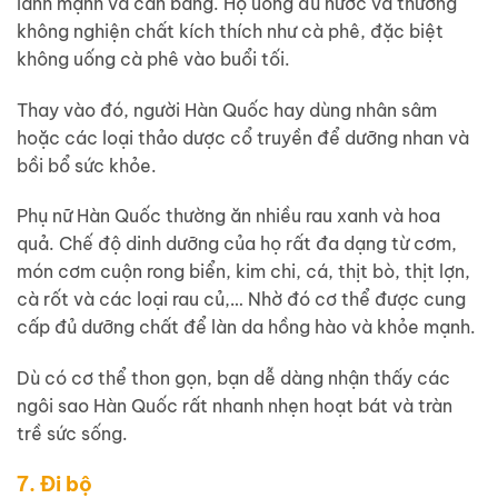
lành mạnh và cân bằng. Họ uống đủ nước và thường
không nghiện chất kích thích như cà phê, đặc biệt
không uống cà phê vào buổi tối.
Thay vào đó, người Hàn Quốc hay dùng nhân sâm
hoặc các loại thảo dược cổ truyền để dưỡng nhan và
bồi bổ sức khỏe.
Phụ nữ Hàn Quốc thường ăn nhiều rau xanh và hoa
quả. Chế độ dinh dưỡng của họ rất đa dạng từ cơm,
món cơm cuộn rong biển, kim chi, cá, thịt bò, thịt lợn,
cà rốt và các loại rau củ,… Nhờ đó cơ thể được cung
cấp đủ dưỡng chất để làn da hồng hào và khỏe mạnh.
Dù có cơ thể thon gọn, bạn dễ dàng nhận thấy các
ngôi sao Hàn Quốc rất nhanh nhẹn hoạt bát và tràn
trề sức sống.
7. Đi bộ