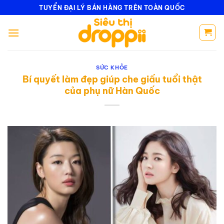
Bỏ
TUYỂN ĐẠI LÝ BÁN HÀNG TRÊN TOÀN QUỐC
qua
nội
dung
SỨC KHỎE
Bí quyết làm đẹp giúp che giấu tuổi thật
của phụ nữ Hàn Quốc