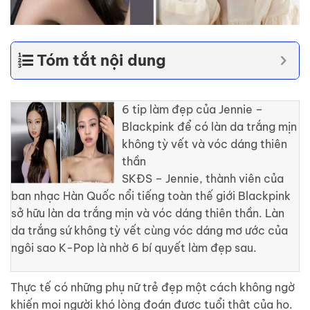
Tóm tắt nội dung
6 tip làm đẹp của Jennie –
Blackpink để có làn da trắng mịn
không tỳ vết và vóc dáng thiên
thần
SKĐS – Jennie, thành viên của
ban nhạc Hàn Quốc nổi tiếng toàn thế giới Blackpink
sở hữu làn da trắng mịn và vóc dáng thiên thần. Làn
da trắng sứ không tỳ vết cùng vóc dáng mơ ước của
ngôi sao K-Pop là nhờ 6 bí quyết làm đẹp sau.
Thực tế có những phụ nữ trẻ đẹp một cách không ngờ
khiến mọi người khó lòng đoán được tuổi thật của họ.