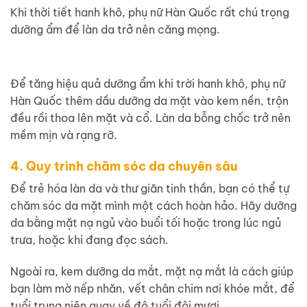
Khi thời tiết hanh khô, phụ nữ Hàn Quốc rất chú trọng
dưỡng ẩm để làn da trở nên căng mọng.
Để tăng hiệu quả dưỡng ẩm khi trời hanh khô, phụ nữ
Hàn Quốc thêm dầu dưỡng da mặt vào kem nền, trộn
đều rồi thoa lên mặt và cổ. Làn da bỗng chốc trở nên
mềm mịn và rạng rỡ.
4. Quy trình chăm sóc da chuyên sâu
Để trẻ hóa làn da và thư giãn tinh thần, bạn có thể tự
chăm sóc da mặt mình một cách hoàn hảo. Hãy dưỡng
da bằng mặt nạ ngủ vào buổi tối hoặc trong lúc ngủ
trưa, hoặc khi đang đọc sách.
Ngoài ra, kem dưỡng da mắt, mặt nạ mắt là cách giúp
bạn làm mờ nếp nhăn, vết chân chim nơi khóe mắt, để
tuổi trung niên quay về độ tuổi đôi mươi.