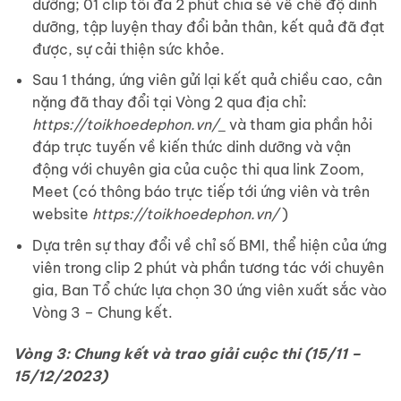
dưỡng; 01 clip tối đa 2 phút chia sẻ về chế độ dinh
dưỡng, tập luyện thay đổi bản thân, kết quả đã đạt
được, sự cải thiện sức khỏe.
Sau 1 tháng, ứng viên gửi lại kết quả chiều cao, cân
nặng đã thay đổi tại Vòng 2 qua địa chỉ:
https://toikhoedephon.vn/
và tham gia phần hỏi
đáp trực tuyến về kiến thức dinh dưỡng và vận
động với chuyên gia của cuộc thi qua link Zoom,
Meet (có thông báo trực tiếp tới ứng viên và trên
website
https://toikhoedephon.vn/
)
Dựa trên sự thay đổi về chỉ số BMI, thể hiện của ứng
viên trong clip 2 phút và phần tương tác với chuyên
gia, Ban Tổ chức lựa chọn 30 ứng viên xuất sắc vào
Vòng 3 – Chung kết.
Vòng 3: Chung kết và trao giải cuộc thi (15/11 –
15/12/2023)