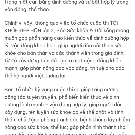
trạng mất cân bằng dinh dưỡng và sự bất hợp lý trong
vận động, thể thao.
Chính vì vậy, thông qua việc tổ chức cuộc thi TÔI
KHỎE ĐẸP HƠN lần 2, Báo Sức khỏe & Đời sống mong
muốn góp phần nâng cao kiến thức về dinh dưỡng hợp
lý, vận động khoa học, giúp người dân cải thiện sức
khỏe cho bản thân và các thành viên trong gia đình,
từ đó xây dựng tiền đề tạo ra một cộng đồng khỏe
mạnh, góp phần nâng cao vóc dáng, trí tuệ cho các
thế hệ người Việt tương lai.
Ban Tổ chức kỳ vọng cuộc thi sẽ giúp tăng cường
công tác tuyên truyền, phổ biến kiến thức về dinh
dưỡng lành mạnh – vận động hợp lý; giúp người dân
xây dựng, rèn luyện sức khỏe cả về thể chất và tinh
thần, chủ động phòng tránh các bệnh không lây nhiễm
nâng cao sức khỏe, thể lực; góp phần hình thành thói
quen, lối sống lành mạnh trong việc tự chăm sóc, bảo