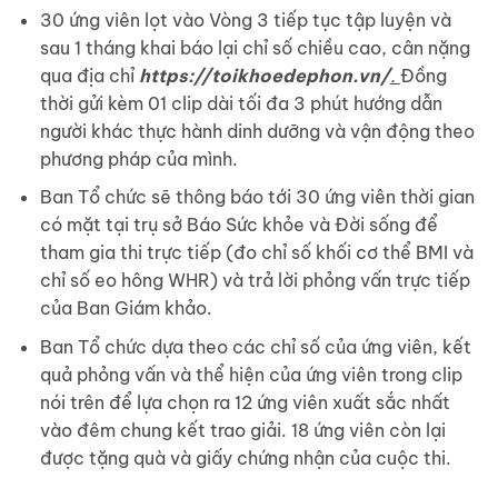
30 ứng viên lọt vào Vòng 3 tiếp tục tập luyện và
sau 1 tháng khai báo lại chỉ số chiều cao, cân nặng
qua địa chỉ
https://toikhoedephon.vn/
.
Đồng
thời gửi kèm 01 clip dài tối đa 3 phút hướng dẫn
người khác thực hành dinh dưỡng và vận động theo
phương pháp của mình.
Ban Tổ chức sẽ thông báo tới 30 ứng viên thời gian
có mặt tại trụ sở Báo Sức khỏe và Đời sống để
tham gia thi trực tiếp (đo chỉ số khối cơ thể BMI và
chỉ số eo hông WHR) và trả lời phỏng vấn trực tiếp
của Ban Giám khảo.
Ban Tổ chức dựa theo các chỉ số của ứng viên, kết
quả phỏng vấn và thể hiện của ứng viên trong clip
nói trên để lựa chọn ra 12 ứng viên xuất sắc nhất
vào đêm chung kết trao giải. 18 ứng viên còn lại
được tặng quà và giấy chứng nhận của cuộc thi.