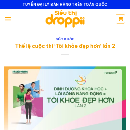
Bỏ
TUYỂN ĐẠI LÝ BÁN HÀNG TRÊN TOÀN QUỐC
qua
nội
dung
SỨC KHỎE
Thể lệ cuộc thi ‘Tôi khỏe đẹp hơn’ lần 2