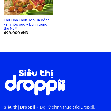
Thu Tình Thân Hộp 04 bánh
kèm hộp quà – bánh trung
thu NLF
499.000
VND
Siêu thị Droppii
- Đại lý chính thức của Droppii.