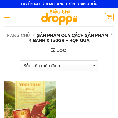
Bỏ
TUYỂN ĐẠI LÝ BÁN HÀNG TRÊN TOÀN QUỐC
qua
nội
dung
TRANG CHỦ
/
SẢN PHẨM QUY CÁCH SẢN PHẨM
/
4 BÁNH X 150GR + HỘP QUÀ
LỌC