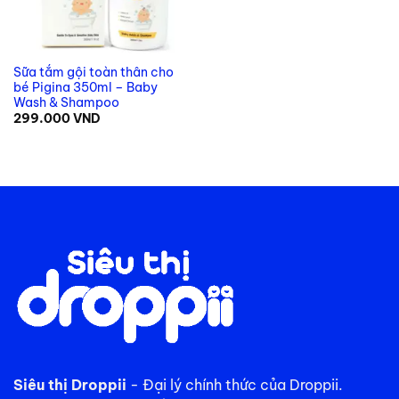
Sữa tắm gội toàn thân cho
bé Pigina 350ml – Baby
Wash & Shampoo
299.000
VND
Siêu thị Droppii
- Đại lý chính thức của Droppii.