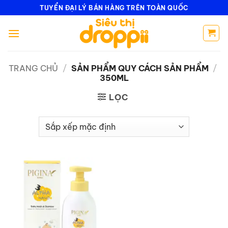
Bỏ
TUYỂN ĐẠI LÝ BÁN HÀNG TRÊN TOÀN QUỐC
qua
nội
dung
TRANG CHỦ
/
SẢN PHẨM QUY CÁCH SẢN PHẨM
/
350ML
LỌC