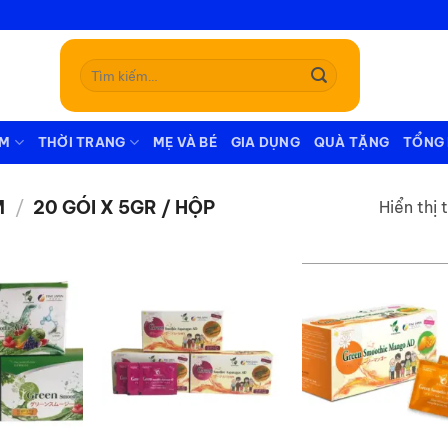
Tìm
kiếm:
ẪM
THỜI TRANG
MẸ VÀ BÉ
GIA DỤNG
QUÀ TẶNG
TỔNG
M
/
20 GÓI X 5GR / HỘP
Hiển thị 