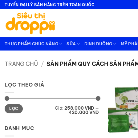
Bỏ
TUYỂN ĐẠI LÝ BÁN HÀNG TRÊN TOÀN QUỐC
qua
nội
dung
THỰC PHẨM CHỨC NĂNG
SỮA
DINH DƯỠNG
MỸ PH
TRANG CHỦ
/
SẢN PHẨM QUY CÁCH SẢN PHẨ
LỌC THEO GIÁ
Giá
Giá
Giá:
258.000 VND
—
LỌC
tối
tối
420.000 VND
thiểu
đa
DANH MỤC