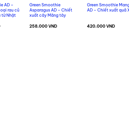
ie AD –
Green Smoothie
Green Smoothie Man
oại rau củ
Asparagus AD – Chiết
AD – Chiết xuất quả 
 từ Nhật
xuất cây Măng tây
D
258.000
VND
420.000
VND