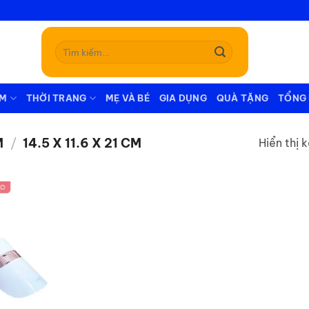
Tìm
kiếm:
ẪM
THỜI TRANG
MẸ VÀ BÉ
GIA DỤNG
QUÀ TẶNG
TỔNG
M
/
14.5 X 11.6 X 21 CM
Hiển thị 