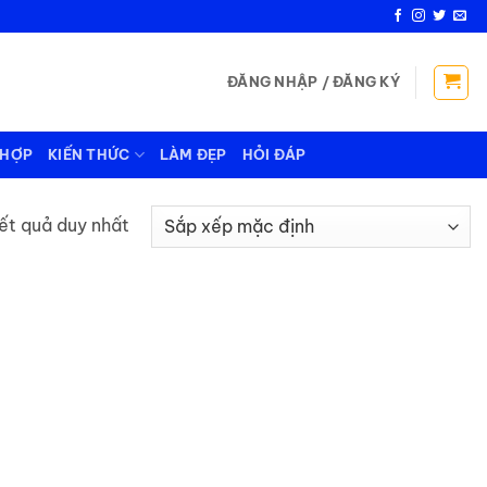
ĐĂNG NHẬP / ĐĂNG KÝ
 HỢP
KIẾN THỨC
LÀM ĐẸP
HỎI ĐÁP
kết quả duy nhất