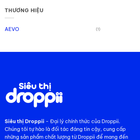
THƯƠNG HIỆU
AEVO
(1)
Siêu thị Droppii
- Đại lý chính thức của Droppii.
Chúng tôi tự hào là đối tác đáng tin cậy, cung cấp
những sản phẩm chất lượng từ Droppii để mang đến