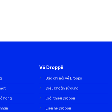
Về Droppii
g
Báo chí nói về Droppii
 mật
Điều khoản sử dụng
rả hàng
Giới thiệu Droppii
 nhận
Liên hệ Droppii