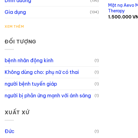
Dinh dưỡng
(136)
Mặt nạ Aevo 
Therapy
Gia dụng
(134)
1.500.000
V
XEM THÊM
ĐỐI TƯỢNG
bệnh nhân động kinh
(1)
Không dùng cho: phụ nữ có thai
(1)
người bệnh tuyến giáp
(1)
người bị phản ứng mạnh với ánh sáng
(1)
XUẤT XỨ
Đức
(1)