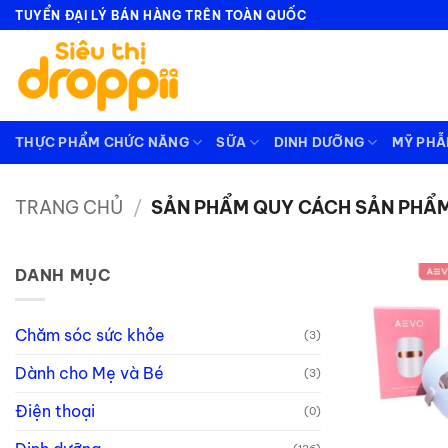
Bỏ
TUYỂN ĐẠI LÝ BÁN HÀNG TRÊN TOÀN QUỐC
qua
nội
dung
THỰC PHẨM CHỨC NĂNG
SỮA
DINH DƯỠNG
MỸ PH
TRANG CHỦ
/
SẢN PHẨM QUY CÁCH SẢN PHẨ
DANH MỤC
Chăm sóc sức khỏe
(3)
Dành cho Mẹ và Bé
(3)
Điện thoại
(0)