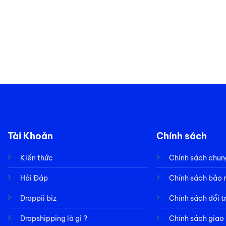
Tài Khoản
Chính sách
Kiến thức
Chính sách chun
Hỏi Đáp
Chính sách bảo
Droppii biz
Chính sách đổi t
Dropshipping là gì ?
Chính sách giao