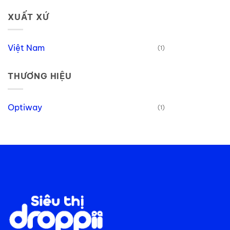
XUẤT XỨ
Việt Nam
(1)
THƯƠNG HIỆU
Optiway
(1)