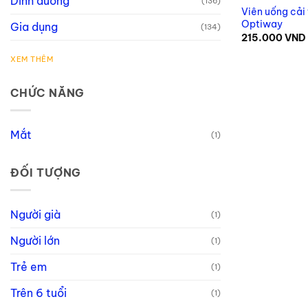
Dinh dưỡng
(136)
Viên uống cải 
Optiway
Gia dụng
(134)
215.000
VND
XEM THÊM
CHỨC NĂNG
Mắt
(1)
ĐỐI TƯỢNG
Người già
(1)
Người lớn
(1)
Trẻ em
(1)
Trên 6 tuổi
(1)