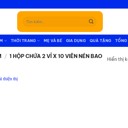
Tìm
kiếm:
ẪM
THỜI TRANG
MẸ VÀ BÉ
GIA DỤNG
QUÀ TẶNG
TỔNG
M
/
1 HỘP CHỨA 2 VỈ X 10 VIÊN NÉN BAO
Hiển thị 