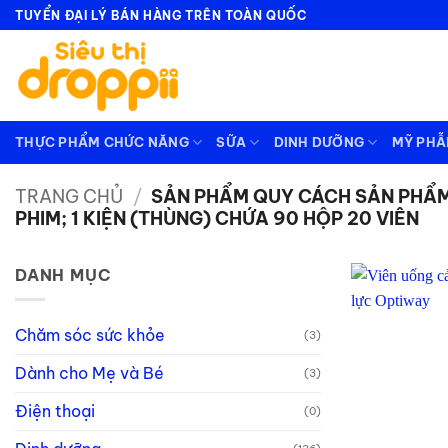
Bỏ
TUYỂN ĐẠI LÝ BÁN HÀNG TRÊN TOÀN QUỐC
qua
nội
dung
THỰC PHẨM CHỨC NĂNG
SỮA
DINH DƯỠNG
MỸ PH
TRANG CHỦ
/
SẢN PHẨM QUY CÁCH SẢN PHẨ
PHIM; 1 KIỆN (THÙNG) CHỨA 90 HỘP 20 VIÊN
DANH MỤC
Chăm sóc sức khỏe
(3)
Dành cho Mẹ và Bé
(3)
Điện thoại
(0)