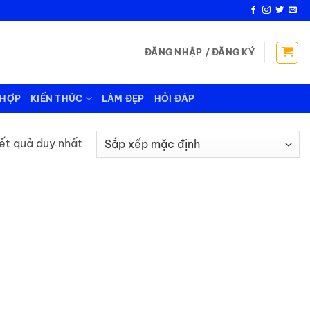
ĐĂNG NHẬP / ĐĂNG KÝ
 HỢP
KIẾN THỨC
LÀM ĐẸP
HỎI ĐÁP
kết quả duy nhất