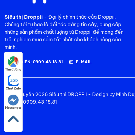
Siêu thị Droppii
- Đại lý chính thức của Droppii.
Chúng tôi tự hào là đối tác đáng tin cậy, cung cấp
những sản phẩm chất lượng từ Droppii để mang đến
trải nghiệm mua sắm tốt nhất cho khách hàng của
mình.
GỌI ĐIỆN: 0909.43.18.81
E-MAIL
Tìm đường
Chat Zalo
© Bản quyền 2026
Siêu thị DROPPII
- Design by
Minh Du
Mobile: 0909.43.18.81
Messenger