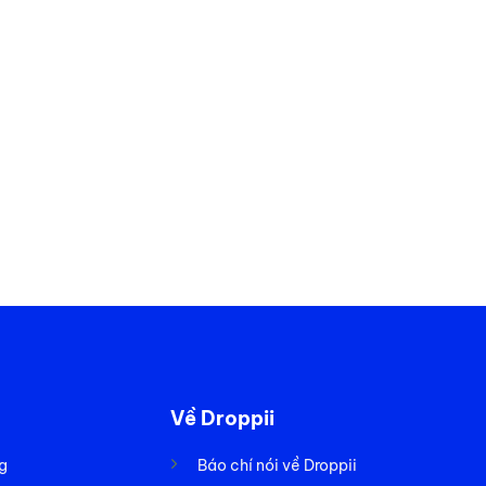
Về Droppii
g
Báo chí nói về Droppii