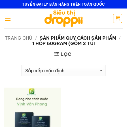
Bỏ
TUYỂN ĐẠI LÝ BÁN HÀNG TRÊN TOÀN QUỐC
qua
nội
dung
TRANG CHỦ
/
SẢN PHẨM QUY CÁCH SẢN PHẨM
/
1 HỘP 60GRAM (GỒM 3 TÚI
LỌC