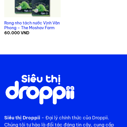
Rong nho tách nước Vịnh Vân
Phong – The Moshav Farm
60.000
VND
Siêu thị Droppii
- Đại lý chính thức của Droppii.
Chúng tôi tự hào là đối tác đáng tin cậy, cung cấp