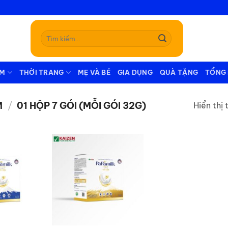
Tìm
kiếm:
ẪM
THỜI TRANG
MẸ VÀ BÉ
GIA DỤNG
QUÀ TẶNG
TỔNG
M
/
01 HỘP 7 GÓI (MỖI GÓI 32G)
Hiển thị 