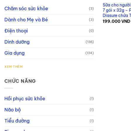
Sữa cho người
Chăm sóc sức khỏe
(3)
7 gói x 32g –
Diasure chứa 
Dành cho Mẹ và Bé
(3)
199.000
VND
Điện thoại
(0)
Dinh dưỡng
(136)
Gia dụng
(134)
XEM THÊM
CHỨC NĂNG
Hồi phục sức khỏe
(1)
Não bộ
(1)
Tiểu đường
(1)