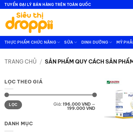
Bỏ
TUYỂN ĐẠI LÝ BÁN HÀNG TRÊN TOÀN QUỐC
qua
nội
dung
THỰC PHẨM CHỨC NĂNG
SỮA
DINH DƯỠNG
MỸ PH
TRANG CHỦ
/
SẢN PHẨM QUY CÁCH SẢN PHẨ
LỌC THEO GIÁ
Giá
Giá
Giá:
196.000 VND
—
LỌC
tối
tối
199.000 VND
thiểu
đa
DANH MỤC