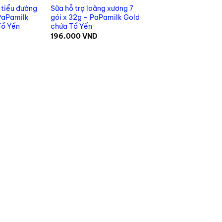
 tiểu đường
Sữa hỗ trợ loãng xương 7
 PaPamilk
gói x 32g – PaPamilk Gold
Tổ Yến
chứa Tổ Yến
196.000
VND