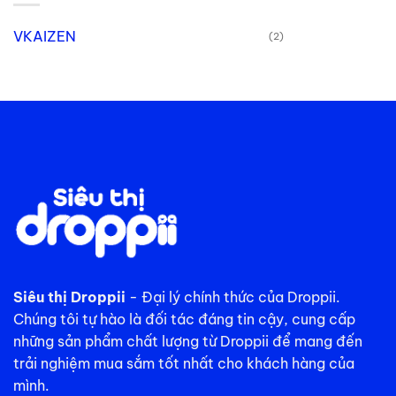
VKAIZEN
(2)
Siêu thị Droppii
- Đại lý chính thức của Droppii.
Chúng tôi tự hào là đối tác đáng tin cậy, cung cấp
những sản phẩm chất lượng từ Droppii để mang đến
trải nghiệm mua sắm tốt nhất cho khách hàng của
mình.