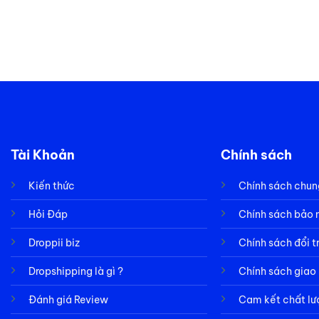
Tài Khoản
Chính sách
Kiến thức
Chính sách chun
Hỏi Đáp
Chính sách bảo
Droppii biz
Chính sách đổi t
Dropshipping là gì ?
Chính sách giao
Đánh giá Review
Cam kết chất l