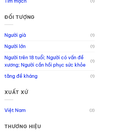
Tim mạch
(1)
ĐỐI TƯỢNG
Người già
(1)
Người lớn
(1)
Người trên 18 tuổi; Người có vấn đề
(1)
xương; Người cần hồi phục sức khỏe
tăng đề kháng
(1)
XUẤT XỨ
Việt Nam
(2)
THƯƠNG HIỆU