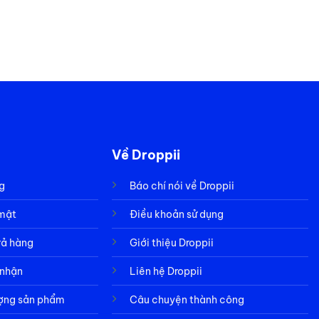
Về Droppii
g
Báo chí nói về Droppii
 mật
Điều khoản sử dụng
rả hàng
Giới thiệu Droppii
 nhận
Liên hệ Droppii
ượng sản phẩm
Câu chuyện thành công