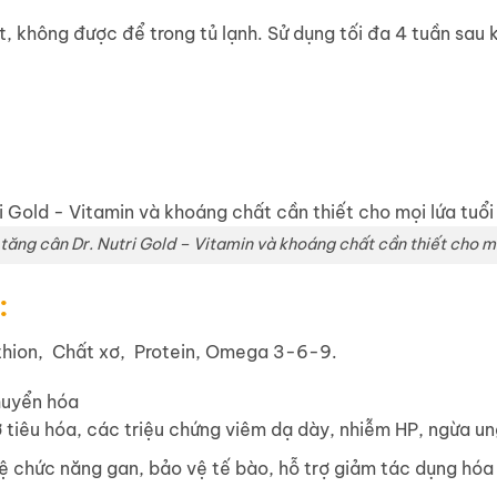
, không được để trong tủ lạnh. Sử dụng tối đa 4 tuần sau 
tăng cân Dr. Nutri Gold – Vitamin và khoáng chất cần thiết cho mọ
:
thion, Chất xơ, Protein, Omega 3-6-9.
huyển hóa
ợ tiêu hóa, các triệu chứng viêm dạ dày, nhiễm HP, ngừa u
 chức năng gan, bảo vệ tế bào, hỗ trợ giảm tác dụng hóa t