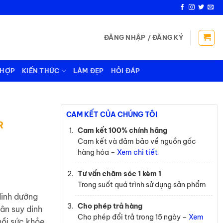
ĐĂNG NHẬP / ĐĂNG KÝ
 HỢP
KIẾN THỨC
LÀM ĐẸP
HỎI ĐÁP
CAM KẾT CỦA CHÚNG TÔI
R
Cam kết 100% chính hãng
Cam kết và đảm bảo về nguồn gốc
hàng hóa –
Xem chi tiết
Tư vấn chăm sóc 1 kèm 1
Trong suốt quá trình sử dụng sản phẩm
dinh dưỡng
Cho phép trả hàng
ân suy dinh
Cho phép đổi trả trong 15 ngày –
Xem
ồi sức khỏe.