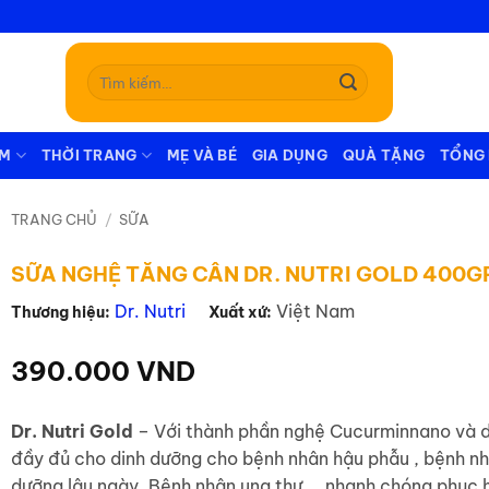
Tìm
kiếm:
ẪM
THỜI TRANG
MẸ VÀ BÉ
GIA DỤNG
QUÀ TẶNG
TỔNG
TRANG CHỦ
/
SỮA
SỮA NGHỆ TĂNG CÂN DR. NUTRI GOLD 400G
Dr. Nutri
Việt Nam
Thương hiệu:
Xuất xứ:
390.000
VND
Dr. Nutri Gold
– Với thành phần nghệ Cucurminnano và 
đầy đủ cho dinh dưỡng cho bệnh nhân hậu phẫu , bệnh nh
dưỡng lâu ngày, Bệnh nhân ung thư,… nhanh chóng phục h