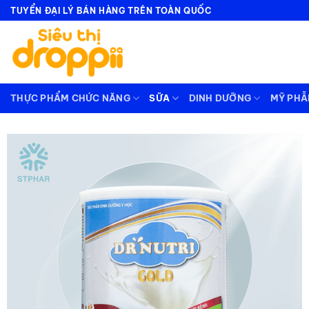
Bỏ
TUYỂN ĐẠI LÝ BÁN HÀNG TRÊN TOÀN QUỐC
qua
nội
dung
THỰC PHẨM CHỨC NĂNG
SỮA
DINH DƯỠNG
MỸ PH