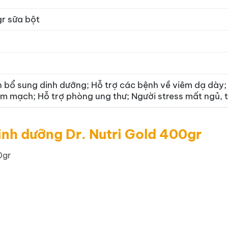
r sữa bột
 bổ sung dinh dưỡng; Hỗ trợ các bệnh về viêm dạ dày;
im mạch; Hỗ trợ phòng ung thư; Người stress mất ngủ, 
inh dưỡng Dr. Nutri Gold 400gr
00gr