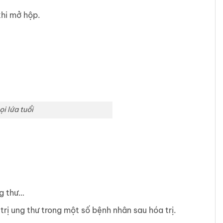
khi mở hộp.
i lứa tuổi
ng thư…
rị ung thư trong một số bệnh nhân sau hóa trị.