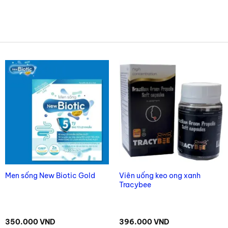
Viên uống keo ong xanh
Men sống New Biotic Gold
Tracybee
350.000
VND
396.000
VND