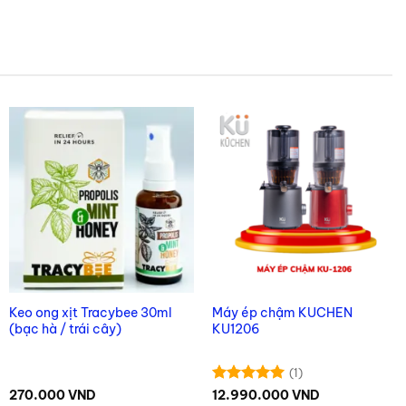
Keo ong xịt Tracybee 30ml
Máy ép chậm KUCHEN
(bạc hà / trái cây)
KU1206
(1)
Được xếp
270.000
VND
12.990.000
VND