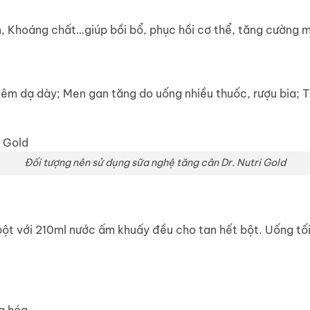
n, Khoáng chất…giúp bồi bổ, phục hồi cơ thể, tăng cường m
iêm dạ dày; Men gan tăng do uống nhiều thuốc, rượu bia; 
Đối tượng nên sử dụng sữa nghệ tăng cân Dr. Nutri Gold
 với 210ml nước ấm khuấy đều cho tan hết bột. Uống tối t
: