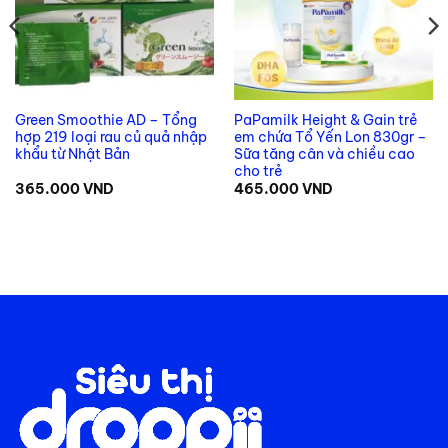
Green Smoothie AD – Tổng
PaPamilk Height & Gain trẻ
hợp 219 loại rau củ quả nhập
em chứa Tổ Yến Lon 830gr –
khẩu từ Nhật Bản
Sữa tăng cân và chiều cao
cho trẻ
365.000
VND
465.000
VND