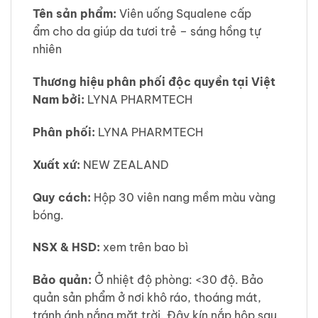
Tên sản phẩm:
Viên uống Squalene cấp
ẩm cho da giúp da tươi trẻ – sáng hồng tự
nhiên
Thương hiệu phân phối độc quyền tại Việt
Nam bởi:
LYNA PHARMTECH
Phân phối:
LYNA PHARMTECH
Xuất xứ:
NEW ZEALAND
Quy cách:
Hộp 30 viên nang mềm màu vàng
bóng.
NSX & HSD:
xem trên bao bì
Bảo quản:
Ở nhiệt độ phòng: <30 độ. Bảo
quản sản phẩm ở nơi khô ráo, thoáng mát,
tránh ánh nắng mặt trời. Đậy kín nắp hộp sau