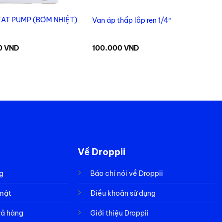
EAT PUMP (BƠM NHIỆT)
Van áp thấp lắp ren 1/4″
0
VND
100.000
VND
Về Droppii
g
Báo chí nói về Droppii
 mật
Điều khoản sử dụng
rả hàng
Giới thiệu Droppii