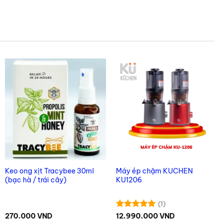
Keo ong xịt Tracybee 30ml
Máy ép chậm KUCHEN
(bạc hà / trái cây)
KU1206
(1)
Được xếp
270.000
VND
12.990.000
VND