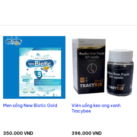
Viên uống keo ong xanh
Men sống New Biotic Gold
Tracybee
350.000
VND
396.000
VND