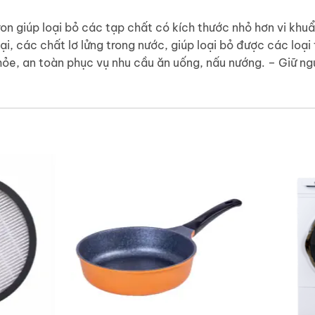
on giúp loại bỏ các tạp chất có kích thước nhỏ hơn vi khuẩ
i, các chất lơ lửng trong nước, giúp loại bỏ được các loại t
hỏe, an toàn phục vụ nhu cầu ăn uống, nấu nướng. – Giữ n