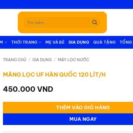
Tìm
kiếm:
ẪM
THỜI TRANG
MẸ VÀ BÉ
GIA DỤNG
QUÀ TẶNG
TỔNG
TRANG CHỦ
/
GIA DỤNG
/
MÁY LỌC NƯỚC
MÀNG LỌC UF HÀN QUỐC 120 LÍT/H
450.000
VND
THÊM VÀO GIỎ HÀNG
MUA NGAY