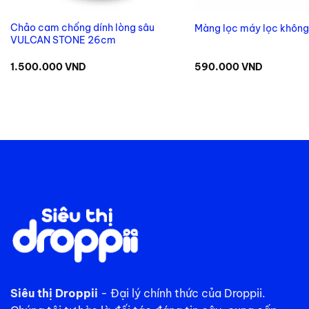
Chảo cam chống dính lòng sâu
Màng lọc máy lọc không 
VULCAN STONE 26cm
1.500.000
VND
590.000
VND
Siêu thị Droppii
- Đại lý chính thức của Droppii.