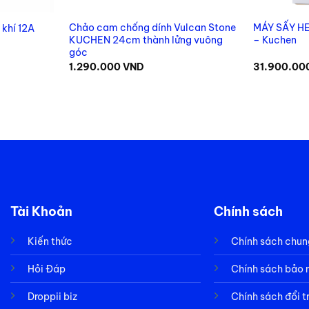
Chảo cam chống dính Vulcan Stone
MÁY SẤY H
khí 12A
KUCHEN 24cm thành lửng vuông
– Kuchen
góc
1.290.000
VND
31.900.00
Tài Khoản
Chính sách
Kiến thức
Chính sách chun
Hỏi Đáp
Chính sách bảo
Droppii biz
Chính sách đổi t