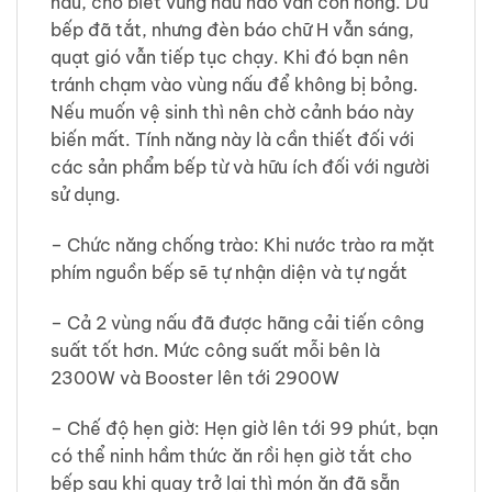
nấu, cho biết vùng nấu nào vẫn còn nóng. Dù
bếp đã tắt, nhưng đèn báo chữ H vẫn sáng,
quạt gió vẫn tiếp tục chạy. Khi đó bạn nên
tránh chạm vào vùng nấu để không bị bỏng.
Nếu muốn vệ sinh thì nên chờ cảnh báo này
biến mất. Tính năng này là cần thiết đối với
các sản phẩm bếp từ và hữu ích đối với người
sử dụng.
– Chức năng chống trào: Khi nước trào ra mặt
phím nguồn bếp sẽ tự nhận diện và tự ngắt
– Cả 2 vùng nấu đã được hãng cải tiến công
suất tốt hơn. Mức công suất mỗi bên là
2300W và Booster lên tới 2900W
– Chế độ hẹn giờ: Hẹn giờ lên tới 99 phút, bạn
có thể ninh hầm thức ăn rồi hẹn giờ tắt cho
bếp sau khi quay trở lại thì món ăn đã sẵn