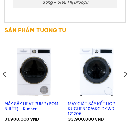
động – Siêu Thị Droppii
SẢN PHẨM TƯƠNG TỰ
MÁY SẤY HEAT PUMP (BƠM
MÁY GIẶT SẤY KẾT HỢP
NHIỆT) – Kuchen
KUCHEN 10/6KG DKWD
121206
31.900.000
VND
33.900.000
VND