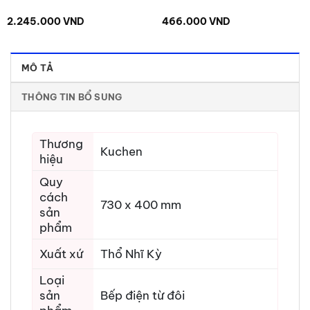
2.245.000
VND
466.000
VND
MÔ TẢ
THÔNG TIN BỔ SUNG
Thương
Kuchen
hiệu
Quy
cách
730 x 400 mm
sản
phẩm
Xuất xứ
Thổ Nhĩ Kỳ
Loại
sản
Bếp điện từ đôi